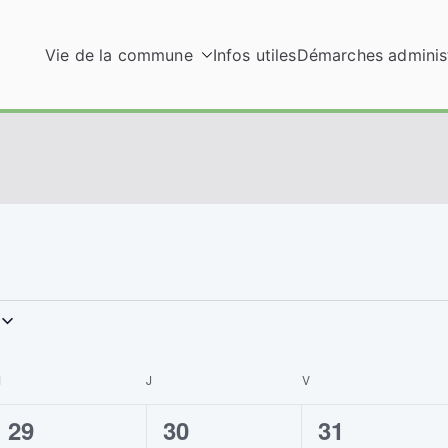
Vie de la commune
Infos utiles
Démarches administ
M
MERCREDI
J
JEUDI
V
VENDREDI
2
0
0
29
30
31