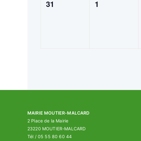
0
0
31
1
e
e
é
é
m
m
v
v
e
e
è
è
n
n
n
n
t
t
e
e
,
,
m
m
e
e
n
n
t
t
,
,
MAIRIE MOUTIER-MALCARD
2 Place de la Mairie
23220 MOUTIER-MALCARD
Tél / 05 55 80 60 44