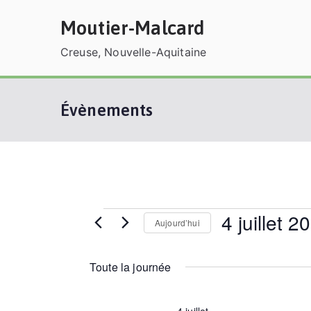
Aller
Moutier-Malcard
au
contenu
Creuse, Nouvelle-Aquitaine
Évènements
4 juillet 2
Évènements
Aujourd’hui
S
for
é
Toute la journée
l
4
e