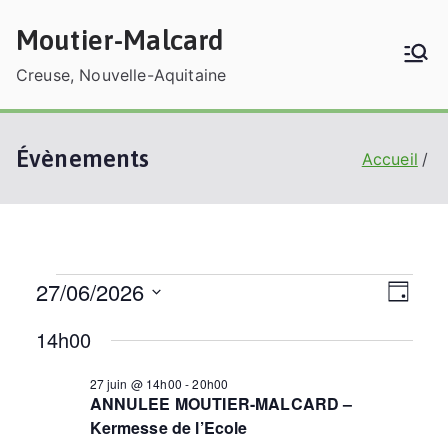
Aller
Moutier-Malcard
au
contenu
Creuse, Nouvelle-Aquitaine
Évènements
Accueil
27/06/2026
Évènements
N
N
J
a
a
o
S
14h00
for
v
u
é
v
r
i
l
i
27 juin @ 14h00
-
20h00
27
g
ANNULEE MOUTIER-MALCARD –
e
g
a
Kermesse de l’Ecole
c
a
t