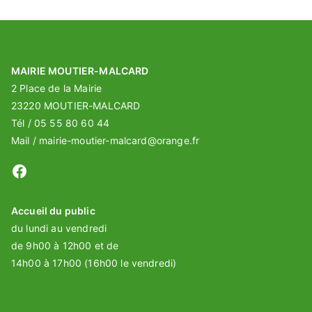
e
n
s
m
e
MAIRIE MOUTIER-MALCARD
n
2 Place de la Mairie
t
23220 MOUTIER-MALCARD
Tél / 05 55 80 60 44
Mail / mairie-moutier-malcard@orange.fr
Facebook
Accueil du public
du lundi au vendredi
de 9h00 à 12h00 et de
14h00 à 17h00 (16h00 le vendredi)