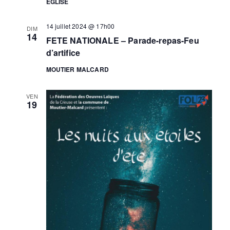
EGLISE
e
n
s
m
14 juillet 2024 @ 17h00
DIM
14
e
FETE NATIONALE – Parade-repas-Feu
d’artifice
n
t
MOUTIER MALCARD
VEN
19