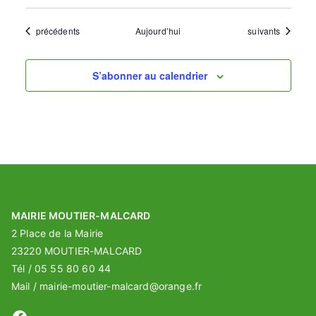
Évènements
Évènements
précédents
Aujourd’hui
suivants
S’abonner au calendrier
MAIRIE MOUTIER-MALCARD
2 Place de la Mairie
23220 MOUTIER-MALCARD
Tél / 05 55 80 60 44
Mail / mairie-moutier-malcard@orange.fr