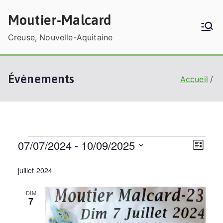
Aller
Moutier-Malcard
au
contenu
Creuse, Nouvelle-Aquitaine
Évènements
Accueil
07/07/2024
 - 
10/09/2025
Évènements
N
N
L
a
a
i
S
v
s
juillet 2024
é
v
t
i
l
e
i
DIM
g
7
e
g
a
c
a
t